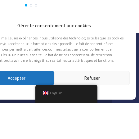
Gérer le consentement aux cookies
es meilleures expériences, nous utilisons des technologies telles que les cookies
et/ou accéder aux informations des appareils. Le fait de consentir à ces
 nous permettra de traiter des données telles que le comportement de
 les ID uniques sur ce site. Le fait de ne pas consentir ou de retirer son
peut avoir un effet négatif sur certaines caractéristiques et fonctions.
FOLLOW THE CAFMET NEWS
Accepter
Refuser
Cookies
Confidentialité
English