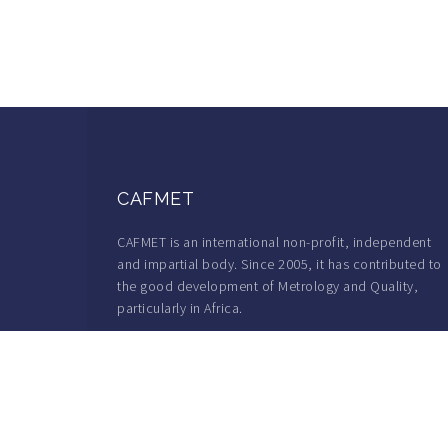
CAFMET
CAFMET is an international non-profit, independent
and impartial body. Since 2005, it has contributed to
the good development of Metrology and Quality,
particularly in Africa.