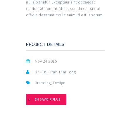
nulla pariatur. Excepteur sint occaecat
cupidatat non proident, sunt in culpa qui
officia deserunt mollit anim id est laborum.
PROJECT DETAILS
Nov 24 2015
B7 - B9, Tran Thai Tong
Branding
,
Design
EN SAVOIR PLUS