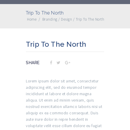
Trip To The North
Home
/
Branding
/
Design
/
Trip To The North
Trip To The North
SHARE
Lorem ipsum dolor sit amet, consectetur
adipiscing elit, sed do eiusmod tempor
incididunt ut labore et dolore magna
aliqua. Ut enim ad minim veniam, quis
nostrud exercitation ullamco laboris nisi ut
aliquip ex ea commodo consequat. Duis
aute irure dolor in repre henderit in
voluptate velit esse cillum dolore eu fugiat