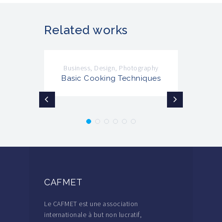
Related works
Business
,
Design
,
Photography
Basic Cooking Techniques
CAFMET
Le CAFMET est une association
internationale à but non lucratif,