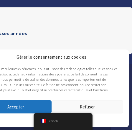
euses années
Gérer le consentement aux cookies
es meilleures expériences, nous utilisons des technologies telles que les cookies
et/ou accéder aux informations des appareils. Le fait de consentir à ces
 nous permettra de traiter des données telles que le comportement de
 les ID uniques sur ce site. Le fait de ne pas consentir ou de retirer son
peut avoir un effet négatif sur certaines caractéristiques et fonctions.
SUIVEZ L’ACTUALITÉ DU CAFMET
Accepter
Refuser
Cookies
Confidentialité
French