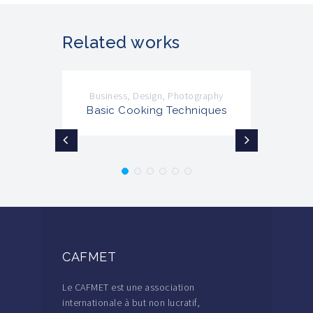
Related works
Business
,
Design
,
Photography
Basic Cooking Techniques
CAFMET
Le CAFMET est une association
internationale à but non lucratif,