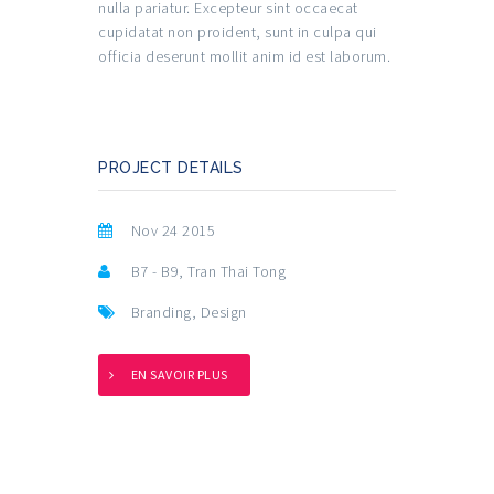
nulla pariatur. Excepteur sint occaecat
cupidatat non proident, sunt in culpa qui
officia deserunt mollit anim id est laborum.
PROJECT DETAILS
Nov 24 2015
B7 - B9, Tran Thai Tong
Branding
,
Design
EN SAVOIR PLUS