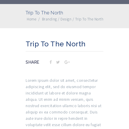
Trip To The North
Home
/
Branding
/
Design
/
Trip To The North
Trip To The North
SHARE
Lorem ipsum dolor sit amet, consectetur
adipiscing elit, sed do eiusmod tempor
incididunt ut labore et dolore magna
aliqua. Ut enim ad minim veniam, quis
nostrud exercitation ullamco laboris nisi ut
aliquip ex ea commodo consequat. Duis
aute irure dolor in repre henderit in
voluptate velit esse cillum dolore eu fugiat