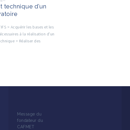
t technique d’un
ratoire
FS > Acquérir les bases et les
nécessaires à la réalisation d’un
echnique > Réaliser des
Message du
fondateur du
CAFMET