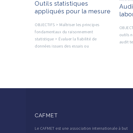
Outils statistiques
Audi
appliqués pour la mesure
labo
OBJECTIFS > Maîtriser les principes
OBJECTI
fondamentaux du raisonnement
outils 
statistique > Évaluer la fiabilité de
audit t
données issues des essais ou
CAFMET
Le CAFMET est une association internationale à but