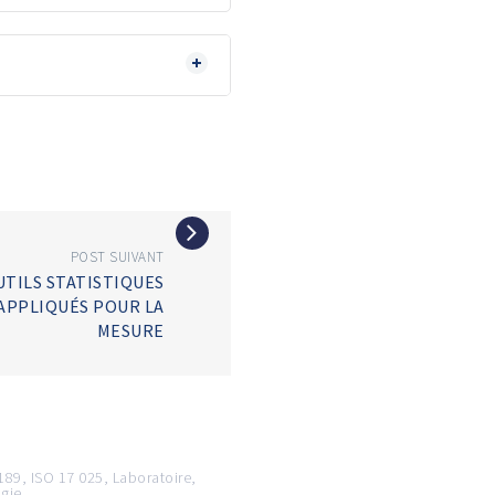
POST SUIVANT
UTILS STATISTIQUES
APPLIQUÉS POUR LA
MESURE
 189
,
ISO 17 025
,
Laboratoire
,
ogie