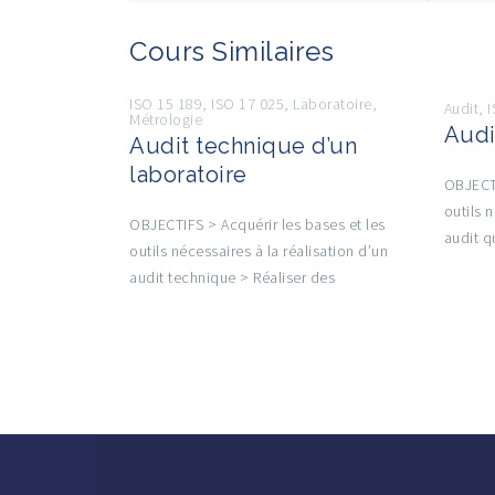
Cours Similaires
ISO 15 189
,
ISO 17 025
,
Laboratoire
,
Audit
,
Métrologie
Audi
Audit technique d’un
laboratoire
OBJECTI
outils 
OBJECTIFS > Acquérir les bases et les
audit q
outils nécessaires à la réalisation d’un
audit technique > Réaliser des