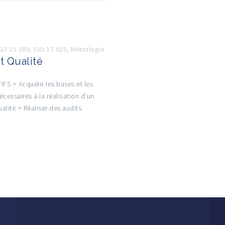
ISO 15 189
,
ISO 17 025
,
Métrologie
t Qualité
FS > Acquérir les bases et les
nécessaires à la réalisation d’un
ualité > Réaliser des audits