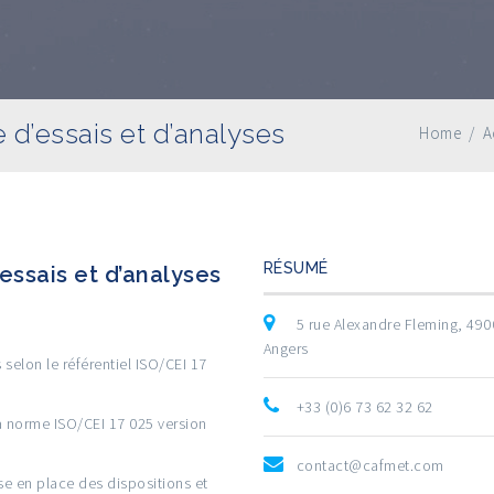
e d’essais et d’analyses
Home
/
A
RÉSUMÉ
essais et d’analyses
5 rue Alexandre Fleming, 49
Angers
 selon le référentiel ISO/CEI 17
+33 (0)6 73 62 32 62
a norme ISO/CEI 17 025 version
contact@cafmet.com
se en place des dispositions et