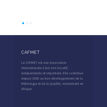
Participa
CAFMET
Le CAFMET est une association
internationale à but non lucratif,
indépendante et impartiale. Elle contribue
depuis 2005 au bon développement de la
Métrologie et de la Qualité, notamment en
Afrique.