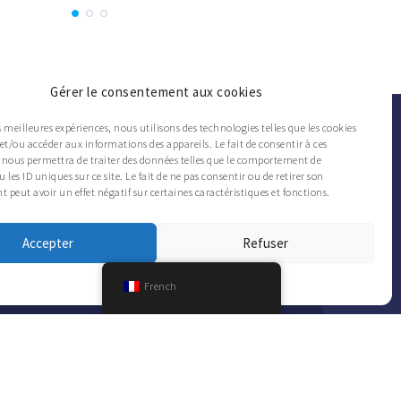
Gérer le consentement aux cookies
es meilleures expériences, nous utilisons des technologies telles que les cookies
et/ou accéder aux informations des appareils. Le fait de consentir à ces
 nous permettra de traiter des données telles que le comportement de
SUIVEZ L’ACTUALITÉ DU CAFMET
 les ID uniques sur ce site. Le fait de ne pas consentir ou de retirer son
peut avoir un effet négatif sur certaines caractéristiques et fonctions.
Accepter
Refuser
Cookies
Confidentialité
French