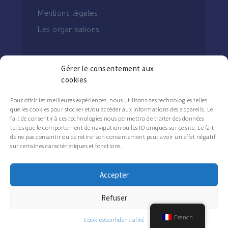
Mentions légales
Les organisations
Gérer le consentement aux
cookies
Pour offrir les meilleures expériences, nous utilisons des technologies telles
SUIVEZ L’ACTUALITÉ DU
que les cookies pour stocker et/ou accéder aux informations des appareils. Le
CAFMET
fait de consentir à ces technologies nous permettra de traiter des données
telles que le comportement de navigation ou les ID uniques sur ce site. Le fait
de ne pas consentir ou de retirer son consentement peut avoir un effet négatif
sur certaines caractéristiques et fonctions.
Accepter
Refuser
French
Cookies
Confidentialité