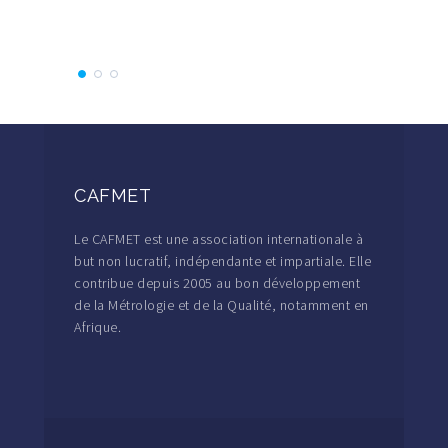
Partici
CAFMET
Le CAFMET est une association internationale à
but non lucratif, indépendante et impartiale. Elle
contribue depuis 2005 au bon développement
de la Métrologie et de la Qualité, notamment en
Afrique.